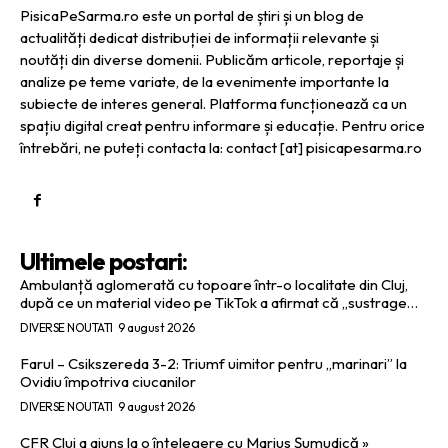
PisicaPeSarma.ro este un portal de știri și un blog de
actualități dedicat distribuției de informații relevante și
noutăți din diverse domenii. Publicăm articole, reportaje și
analize pe teme variate, de la evenimente importante la
subiecte de interes general. Platforma funcționează ca un
spațiu digital creat pentru informare și educație. Pentru orice
întrebări, ne puteți contacta la: contact [at] pisicapesarma.ro
Ultimele postari:
Ambulanță aglomerată cu topoare într-o localitate din Cluj,
după ce un material video pe TikTok a afirmat că „sustrage…
DIVERSE NOUTATI
9 august 2026
Farul – Csikszereda 3-2: Triumf uimitor pentru „marinari” la
Ovidiu împotriva ciucanilor
DIVERSE NOUTATI
9 august 2026
CFR Cluj a ajuns la o înțelegere cu Marius Șumudică »