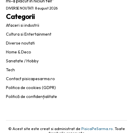
mi-a plăcut în niciun fel!”
DIVERSE NOUTATI
8 august 2026
Categorii
Afaceri si industrii
Cultura si Entertainment
Diverse noutati
Home & Deco
Sanatate / Hobby
Tech
Contact pisicapesarma.ro
Politica de cookies (GDPR)
Politică de confidențialitate
© Acest site este creat si administrat de
PisicaPeSarma.ro
. Toate
drepturile rezervate.