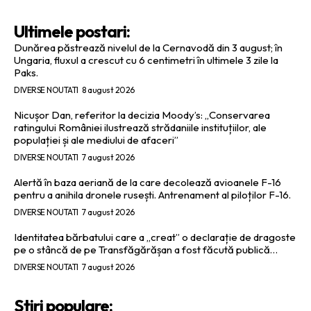
Ultimele postari:
Dunărea păstrează nivelul de la Cernavodă din 3 august; în
Ungaria, fluxul a crescut cu 6 centimetri în ultimele 3 zile la
Paks.
DIVERSE NOUTATI
8 august 2026
Nicușor Dan, referitor la decizia Moody’s: „Conservarea
ratingului României ilustrează strădaniile instituțiilor, ale
populației și ale mediului de afaceri”
DIVERSE NOUTATI
7 august 2026
Alertă în baza aeriană de la care decolează avioanele F-16
pentru a anihila dronele rusești. Antrenament al piloților F-16.
DIVERSE NOUTATI
7 august 2026
Identitatea bărbatului care a „creat” o declarație de dragoste
pe o stâncă de pe Transfăgărășan a fost făcută publică…
DIVERSE NOUTATI
7 august 2026
Stiri populare: