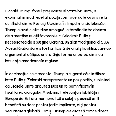
Donald Trump, fostul președinte al Statelor Unite, a
exprimat în mod repetat poziții controversate cu privire la
conflictul dintre Rusia și Ucraina. În timpul mandatului său,
Trump a avut o atitudine ambiguă, alternând între dorința
de a menține relații favorabile cu Vladimir Putin și
necesitatea de a susține Ucraina, un aliat tradițional al SUA.
Această abordare a fost criticată de analiști politici, care au
argumentat că lipsa unei stânje ferme ar putea diminua
influența americană în regiune.
În declarațiile sale recente, Trump a sugerat că o întâlnire
între Putin și Zelenski ar reprezenta un pas pozitiv, subliniind
că Statele Unite ar putea juca un rol semnificativ în
facilitarea dialogului. A subliniat relevanța stabilității în
Europa de Est și a menționat că o soluție pașnică ar fi
benefică nu doar pentru țările implicate, ci și pentru
securitatea globală. Totuși, Trump a evitat să critice direct