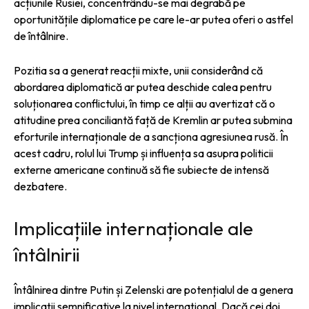
acțiunile Rusiei, concentrându-se mai degrabă pe
oportunitățile diplomatice pe care le-ar putea oferi o astfel
de întâlnire.
Pozitia sa a generat reacții mixte, unii considerând că
abordarea diplomatică ar putea deschide calea pentru
soluționarea conflictului, în timp ce alții au avertizat că o
atitudine prea conciliantă față de Kremlin ar putea submina
eforturile internaționale de a sancționa agresiunea rusă. În
acest cadru, rolul lui Trump și influența sa asupra politicii
externe americane continuă să fie subiecte de intensă
dezbatere.
Implicațiile internaționale ale
întâlnirii
Întâlnirea dintre Putin și Zelenski are potențialul de a genera
implicații semnificative la nivel internațional. Dacă cei doi