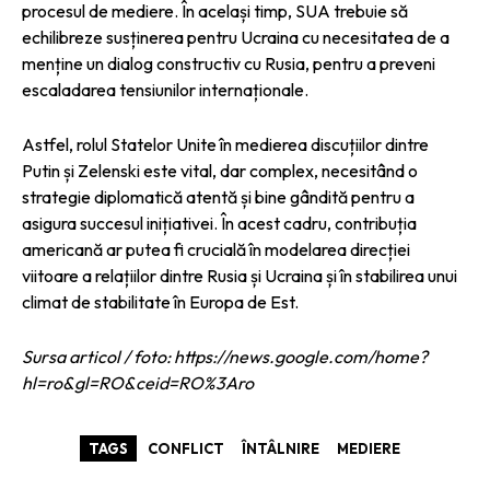
procesul de mediere. În același timp, SUA trebuie să
echilibreze susținerea pentru Ucraina cu necesitatea de a
menține un dialog constructiv cu Rusia, pentru a preveni
escaladarea tensiunilor internaționale.
Astfel, rolul Statelor Unite în medierea discuțiilor dintre
Putin și Zelenski este vital, dar complex, necesitând o
strategie diplomatică atentă și bine gândită pentru a
asigura succesul inițiativei. În acest cadru, contribuția
americană ar putea fi crucială în modelarea direcției
viitoare a relațiilor dintre Rusia și Ucraina și în stabilirea unui
climat de stabilitate în Europa de Est.
Sursa articol / foto: https://news.google.com/home?
hl=ro&gl=RO&ceid=RO%3Aro
TAGS
CONFLICT
ÎNTÂLNIRE
MEDIERE