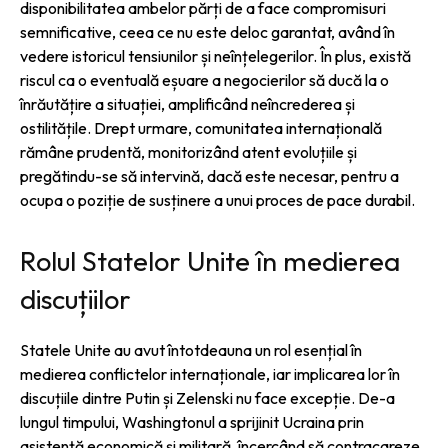
disponibilitatea ambelor părți de a face compromisuri
semnificative, ceea ce nu este deloc garantat, având în
vedere istoricul tensiunilor și neînțelegerilor. În plus, există
riscul ca o eventuală eșuare a negocierilor să ducă la o
înrăutățire a situației, amplificând neîncrederea și
ostilitățile. Drept urmare, comunitatea internațională
rămâne prudentă, monitorizând atent evoluțiile și
pregătindu-se să intervină, dacă este necesar, pentru a
ocupa o poziție de susținere a unui proces de pace durabil.
Rolul Statelor Unite în medierea
discuțiilor
Statele Unite au avut întotdeauna un rol esențial în
medierea conflictelor internaționale, iar implicarea lor în
discuțiile dintre Putin și Zelenski nu face excepție. De-a
lungul timpului, Washingtonul a sprijinit Ucraina prin
asistență economică și militară, încercând să contracareze