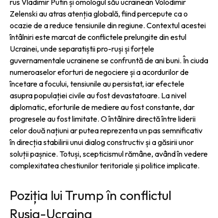
rus Vladimir Putin și omologul său ucrainean Volodimir
Zelenski au atras atenția globală, fiind percepute ca o
ocazie de a reduce tensiunile din regiune. Contextul acestei
întâlniri este marcat de conflictele prelungite din estul
Ucrainei, unde separatiștii pro-ruși și forțele
guvernamentale ucrainene se confruntă de ani buni. În ciuda
numeroaselor eforturi de negociere și a acordurilor de
încetare a focului, tensiunile au persistat, iar efectele
asupra populației civile au fost devastatoare. La nivel
diplomatic, eforturile de mediere au fost constante, dar
progresele au fost limitate. O întâlnire directă între liderii
celor două națiuni ar putea reprezenta un pas semnificativ
în direcția stabilirii unui dialog constructiv și a găsirii unor
soluții pașnice. Totuși, scepticismul rămâne, având în vedere
complexitatea chestiunilor teritoriale și politice implicate.
Poziția lui Trump în conflictul
Rusia-Ucraina