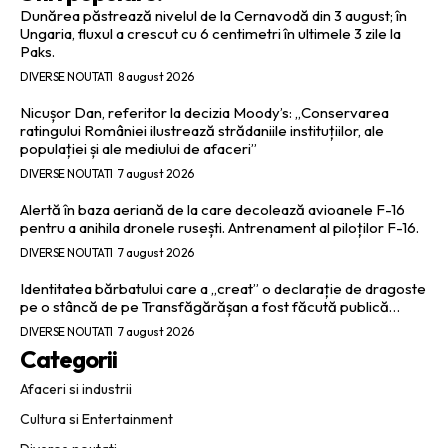
Dunărea păstrează nivelul de la Cernavodă din 3 august; în
Ungaria, fluxul a crescut cu 6 centimetri în ultimele 3 zile la
Paks.
DIVERSE NOUTATI
8 august 2026
Nicușor Dan, referitor la decizia Moody’s: „Conservarea
ratingului României ilustrează strădaniile instituțiilor, ale
populației și ale mediului de afaceri”
DIVERSE NOUTATI
7 august 2026
Alertă în baza aeriană de la care decolează avioanele F-16
pentru a anihila dronele rusești. Antrenament al piloților F-16.
DIVERSE NOUTATI
7 august 2026
Identitatea bărbatului care a „creat” o declarație de dragoste
pe o stâncă de pe Transfăgărășan a fost făcută publică…
DIVERSE NOUTATI
7 august 2026
Categorii
Afaceri si industrii
Cultura si Entertainment