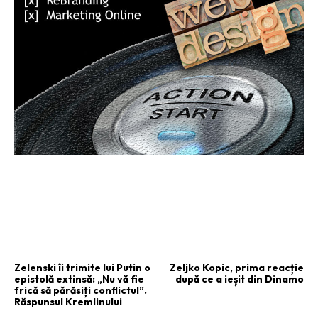
ARTICOLUL PRECEDENT
ARTICOLUL URMĂTOR
Zelenski îi trimite lui Putin o
Zeljko Kopic, prima reacție
epistolă extinsă: „Nu vă fie
după ce a ieșit din Dinamo
frică să părăsiți conflictul”.
Răspunsul Kremlinului