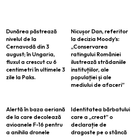
ARTICOLE ASEMANATOARE
Dunărea păstrează
Nicușor Dan, referitor
nivelul de la
la decizia Moody’s:
Cernavodă din 3
„Conservarea
august; în Ungaria,
ratingului României
fluxul a crescut cu 6
ilustrează strădaniile
centimetri în ultimele 3
instituțiilor, ale
zile la Paks.
populației și ale
mediului de afaceri”
Alertă în baza aeriană
Identitatea bărbatului
de la care decolează
care a „creat” o
avioanele F-16 pentru
declarație de
a anihila dronele
dragoste pe o stâncă