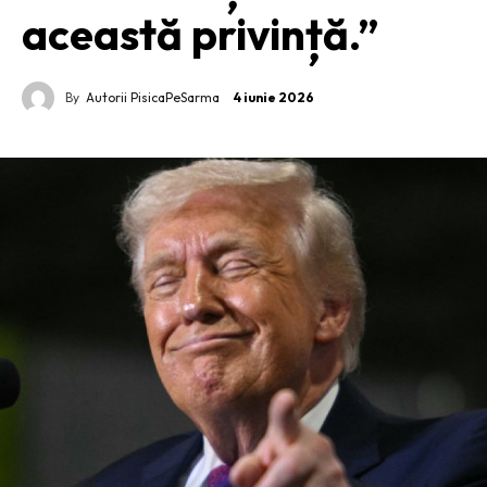
această privință.”
By
Autorii PisicaPeSarma
4 iunie 2026