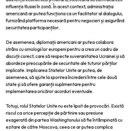
influența Rusiei în zonă. În acest context, administrația
americană ar putea funcționa ca un facilitator al dialogului,
furnizând platforma necesară pentru negocieri și asigurând
securitatea participanților.
De asemenea, diplomații americani ar putea colabora
strâns cu omologii lor europeni pentru a crea un cadru de
discuții corect, care să respecte suveranitatea Ucrainei și să
abordeze preocupările de securitate ale tuturor părților
implicate. Implicarea Statelor Unite ar putea, de
asemenea, să ajute la sporirea încrederii între cele două
state și să ofere garanții suplimentare pentru
implementarea oricăror acorduri eventuale.
Totuși, rolul Statelor Unite nu este lipsit de provocări. Există
riscul ca orice percepție de părtinire sau presiune
exagerată din partea Washingtonului să fie întâmpinată cu
ezitare de către Moscova, ceea ce ar putea complica