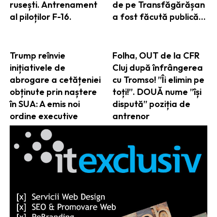
rusești. Antrenament
de pe Transfăgărășan
al piloților F-16.
a fost făcută publică…
Trump reînvie
Folha, OUT de la CFR
inițiativele de
Cluj după înfrângerea
abrogare a cetățeniei
cu Tromso! ”Îi elimin pe
obținute prin naștere
toți!”. DOUĂ nume ”își
în SUA: A emis noi
dispută” poziția de
ordine executive
antrenor