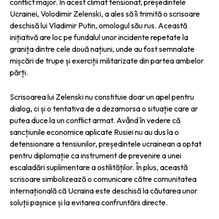
conflict major. În acest climat tensionat, președintele
Ucrainei, Volodimir Zelenski, a ales să îi trimită o scrisoare
deschisă lui Vladimir Putin, omologul său rus. Această
inițiativă are loc pe fundalul unor incidente repetate la
granița dintre cele două națiuni, unde au fost semnalate
mișcări de trupe și exerciții militarizate din partea ambelor
părți.
Scrisoarea lui Zelenski nu constituie doar un apel pentru
dialog, ci și o tentativa de a dezamorsa o situație care ar
putea duce la un conflict armat. Având în vedere că
sancțiunile economice aplicate Rusiei nu au dus la o
detensionare a tensiunilor, președintele ucrainean a optat
pentru diplomație ca instrument de prevenire a unei
escaladări suplimentare a ostilităților. În plus, această
scrisoare simbolizează o comunicare către comunitatea
internațională că Ucraina este deschisă la căutarea unor
soluții pașnice și la evitarea confruntării directe.