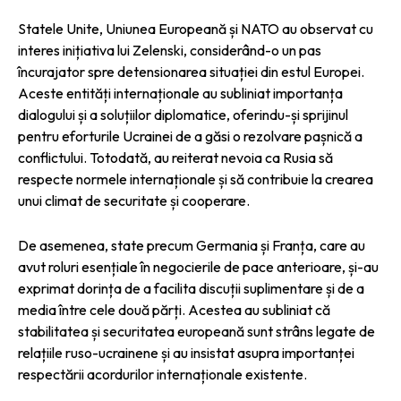
Statele Unite, Uniunea Europeană și NATO au observat cu
interes inițiativa lui Zelenski, considerând-o un pas
încurajator spre detensionarea situației din estul Europei.
Aceste entități internaționale au subliniat importanța
dialogului și a soluțiilor diplomatice, oferindu-și sprijinul
pentru eforturile Ucrainei de a găsi o rezolvare pașnică a
conflictului. Totodată, au reiterat nevoia ca Rusia să
respecte normele internaționale și să contribuie la crearea
unui climat de securitate și cooperare.
De asemenea, state precum Germania și Franța, care au
avut roluri esențiale în negocierile de pace anterioare, și-au
exprimat dorința de a facilita discuții suplimentare și de a
media între cele două părți. Acestea au subliniat că
stabilitatea și securitatea europeană sunt strâns legate de
relațiile ruso-ucrainene și au insistat asupra importanței
respectării acordurilor internaționale existente.