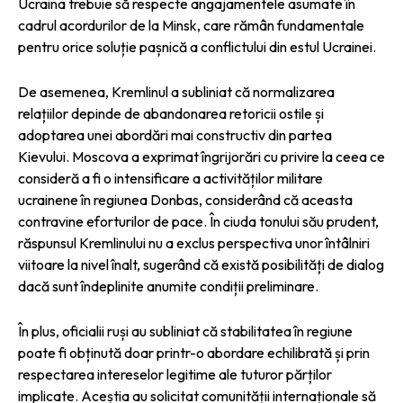
Ucraina trebuie să respecte angajamentele asumate în
cadrul acordurilor de la Minsk, care rămân fundamentale
pentru orice soluție pașnică a conflictului din estul Ucrainei.
De asemenea, Kremlinul a subliniat că normalizarea
relațiilor depinde de abandonarea retoricii ostile și
adoptarea unei abordări mai constructiv din partea
Kievului. Moscova a exprimat îngrijorări cu privire la ceea ce
consideră a fi o intensificare a activităților militare
ucrainene în regiunea Donbas, considerând că aceasta
contravine eforturilor de pace. În ciuda tonului său prudent,
răspunsul Kremlinului nu a exclus perspectiva unor întâlniri
viitoare la nivel înalt, sugerând că există posibilități de dialog
dacă sunt îndeplinite anumite condiții preliminare.
În plus, oficialii ruși au subliniat că stabilitatea în regiune
poate fi obținută doar printr-o abordare echilibrată și prin
respectarea intereselor legitime ale tuturor părților
implicate. Aceștia au solicitat comunității internaționale să