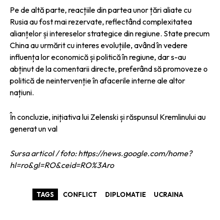
Pe de altă parte, reacțiile din partea unor țări aliate cu
Rusia au fost mai rezervate, reflectând complexitatea
alianțelor și intereselor strategice din regiune. State precum
China au urmărit cu interes evoluțiile, având în vedere
influența lor economică și politică în regiune, dar s-au
abținut de la comentarii directe, preferând să promoveze o
politică de neintervenție în afacerile interne ale altor
națiuni.
În concluzie, inițiativa lui Zelenski și răspunsul Kremlinului au
generat un val
Sursa articol / foto: https://news.google.com/home?
hl=ro&gl=RO&ceid=RO%3Aro
TAGS
CONFLICT
DIPLOMATIE
UCRAINA