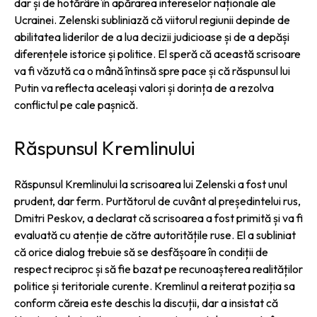
dar și de hotărâre în apărarea intereselor naționale ale
Ucrainei. Zelenski subliniază că viitorul regiunii depinde de
abilitatea liderilor de a lua decizii judicioase și de a depăși
diferențele istorice și politice. El speră că această scrisoare
va fi văzută ca o mână întinsă spre pace și că răspunsul lui
Putin va reflecta aceleași valori și dorința de a rezolva
conflictul pe cale pașnică.
Răspunsul Kremlinului
Răspunsul Kremlinului la scrisoarea lui Zelenski a fost unul
prudent, dar ferm. Purtătorul de cuvânt al președintelui rus,
Dmitri Peskov, a declarat că scrisoarea a fost primită și va fi
evaluată cu atenție de către autoritățile ruse. El a subliniat
că orice dialog trebuie să se desfășoare în condiții de
respect reciproc și să fie bazat pe recunoașterea realităților
politice și teritoriale curente. Kremlinul a reiterat poziția sa
conform căreia este deschis la discuții, dar a insistat că