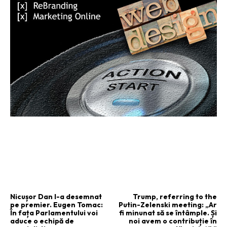
ARTICOLUL PRECEDENT
ARTICOLUL URMĂTOR
Nicușor Dan l-a desemnat
Trump, referring to the
pe premier. Eugen Tomac:
Putin-Zelenski meeting: „Ar
În fața Parlamentului voi
fi minunat să se întâmple. Și
aduce o echipă de
noi avem o contribuție în