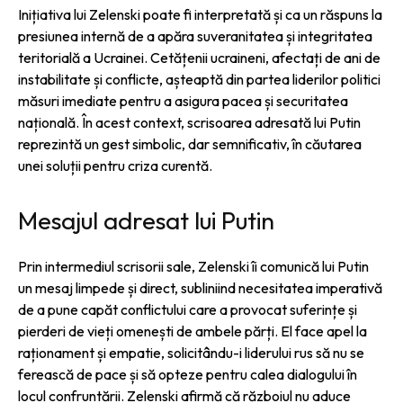
Inițiativa lui Zelenski poate fi interpretată și ca un răspuns la
presiunea internă de a apăra suveranitatea și integritatea
teritorială a Ucrainei. Cetățenii ucraineni, afectați de ani de
instabilitate și conflicte, așteaptă din partea liderilor politici
măsuri imediate pentru a asigura pacea și securitatea
națională. În acest context, scrisoarea adresată lui Putin
reprezintă un gest simbolic, dar semnificativ, în căutarea
unei soluții pentru criza curentă.
Mesajul adresat lui Putin
Prin intermediul scrisorii sale, Zelenski îi comunică lui Putin
un mesaj limpede și direct, subliniind necesitatea imperativă
de a pune capăt conflictului care a provocat suferințe și
pierderi de vieți omenești de ambele părți. El face apel la
raționament și empatie, solicitându-i liderului rus să nu se
ferească de pace și să opteze pentru calea dialogului în
locul confruntării. Zelenski afirmă că războiul nu aduce