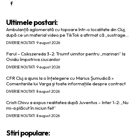
Ultimele postari:
Ambulanță aglomerată cu topoare într-o localitate din Cluj,
după ce un material video pe TikTok a afirmat că „sustrage…
DIVERSE NOUTATI
9 august 2026
Farul – Csikszereda 3-2: Triumf uimitor pentru „marinari” la
Ovidiu împotriva ciucanilor
DIVERSE NOUTATI
9 august 2026
CFR Cluj a ajuns la o înțelegere cu Marius Șumudică »
Comentariile lui Varga și toate informațiile despre contract
DIVERSE NOUTATI
8 august 2026
Cristi Chivu a expus realitatea după Juventus – Inter 1-2: „Nu
mi-a plăcut în niciun fel!”
DIVERSE NOUTATI
8 august 2026
Stiri populare: