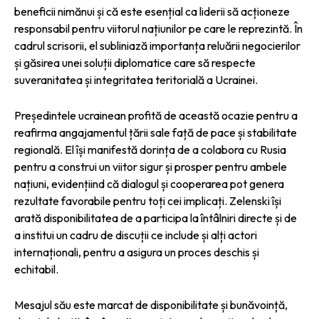
beneficii nimănui și că este esențial ca liderii să acționeze
responsabil pentru viitorul națiunilor pe care le reprezintă. În
cadrul scrisorii, el subliniază importanța reluării negocierilor
și găsirea unei soluții diplomatice care să respecte
suveranitatea și integritatea teritorială a Ucrainei.
Președintele ucrainean profită de această ocazie pentru a
reafirma angajamentul țării sale față de pace și stabilitate
regională. El își manifestă dorința de a colabora cu Rusia
pentru a construi un viitor sigur și prosper pentru ambele
națiuni, evidențiind că dialogul și cooperarea pot genera
rezultate favorabile pentru toți cei implicați. Zelenski își
arată disponibilitatea de a participa la întâlniri directe și de
a institui un cadru de discuții ce include și alți actori
internaționali, pentru a asigura un proces deschis și
echitabil.
Mesajul său este marcat de disponibilitate și bunăvoință,