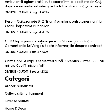
Ambulanță aglomerată cu topoare într-o localitate din Cluj,
după ce un material video pe TikTok a afirmat că „sustrage…
DIVERSE NOUTATI
9 august 2026
Farul – Csikszereda 3-2: Triumf uimitor pentru „marinari” la
Ovidiu împotriva ciucanilor
DIVERSE NOUTATI
9 august 2026
CFR Cluj a ajuns la o înțelegere cu Marius Șumudică »
Comentariile lui Varga și toate informațiile despre contract
DIVERSE NOUTATI
8 august 2026
Cristi Chivu a expus realitatea după Juventus – Inter 1-2: „Nu
mi-a plăcut în niciun fel!”
DIVERSE NOUTATI
8 august 2026
Categorii
Afaceri si industrii
Cultura si Entertainment
Diverse noutati
Home & Deco