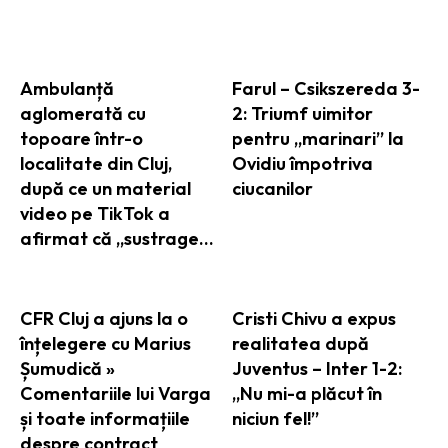
ARTICOLE ASEMANATOARE
Ambulanță
Farul – Csikszereda 3-
aglomerată cu
2: Triumf uimitor
topoare într-o
pentru „marinari” la
localitate din Cluj,
Ovidiu împotriva
după ce un material
ciucanilor
video pe TikTok a
afirmat că „sustrage…
CFR Cluj a ajuns la o
Cristi Chivu a expus
înțelegere cu Marius
realitatea după
Șumudică »
Juventus – Inter 1-2:
Comentariile lui Varga
„Nu mi-a plăcut în
și toate informațiile
niciun fel!”
despre contract