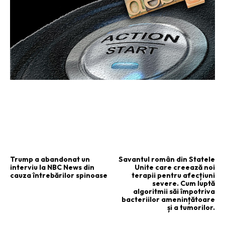
ARTICOLUL PRECEDENT
ARTICOLUL URMĂTOR
Trump a abandonat un
Savantul român din Statele
interviu la NBC News din
Unite care creează noi
cauza întrebărilor spinoase
terapii pentru afecțiuni
severe. Cum luptă
algoritmii săi împotriva
bacteriilor amenințătoare
și a tumorilor.