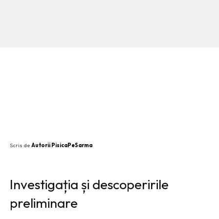
SHARE
Scris de
Autorii PisicaPeSarma
Investigația și descoperirile
preliminare