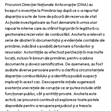
Procurorii Direcției Naționale Anticorupție (DNA) au
început o investiție la Primăria Iași după ce s-a raportat
dispariția a sute de tone de păcură din rezerva de stat.
Acțiunile investigatoare au fost demarate în urma unor
rapoarte interne care au stârnit îngrijorări în legătură cu
gestionarea rezervelor de combustibil. Ancheta a relevat o
serie de abateri în documentația și evidențele contabile ale
primăriei, indicând o posibilă deturnare a fondurilor și
resurselor. Autoritățile au efectuat percheziții în mai multe
locații, inclusiv în birouri ale primăriei, pentru a aduna
documente și dovezi semnificative. De asemenea, au fost
audiate diverse persoane pentru a clarifica circumstanțele
dispariției combustibilului și a identifica posibili suspecți
implicați în acest caz. Descoperirile inițiale sugerează
existența unei rețele de corupție ce ar putea include atât
funcționari publici, cât și entități private. Ancheta este
activă, iar procurorii continuă să exploreze toate pistele
disponibile pentru a recupera prejudiciul și a trasa la