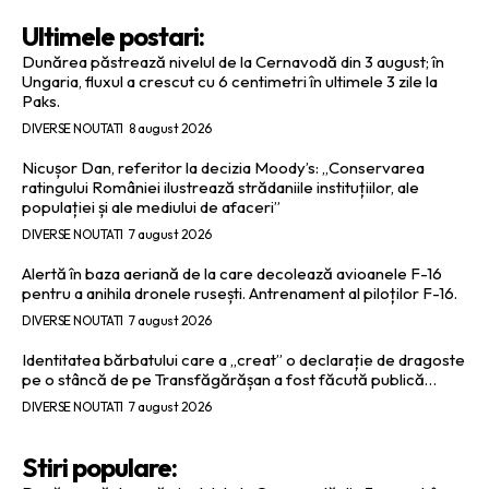
Ultimele postari:
Dunărea păstrează nivelul de la Cernavodă din 3 august; în
Ungaria, fluxul a crescut cu 6 centimetri în ultimele 3 zile la
Paks.
DIVERSE NOUTATI
8 august 2026
Nicușor Dan, referitor la decizia Moody’s: „Conservarea
ratingului României ilustrează strădaniile instituțiilor, ale
populației și ale mediului de afaceri”
DIVERSE NOUTATI
7 august 2026
Alertă în baza aeriană de la care decolează avioanele F-16
pentru a anihila dronele rusești. Antrenament al piloților F-16.
DIVERSE NOUTATI
7 august 2026
Identitatea bărbatului care a „creat” o declarație de dragoste
pe o stâncă de pe Transfăgărășan a fost făcută publică…
DIVERSE NOUTATI
7 august 2026
Stiri populare: