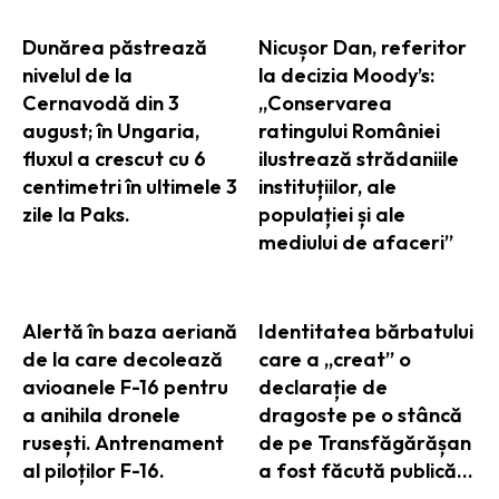
Dunărea păstrează
Nicușor Dan, referitor
nivelul de la
la decizia Moody’s:
Cernavodă din 3
„Conservarea
august; în Ungaria,
ratingului României
fluxul a crescut cu 6
ilustrează strădaniile
centimetri în ultimele 3
instituțiilor, ale
zile la Paks.
populației și ale
mediului de afaceri”
Alertă în baza aeriană
Identitatea bărbatului
de la care decolează
care a „creat” o
avioanele F-16 pentru
declarație de
a anihila dronele
dragoste pe o stâncă
rusești. Antrenament
de pe Transfăgărășan
al piloților F-16.
a fost făcută publică…