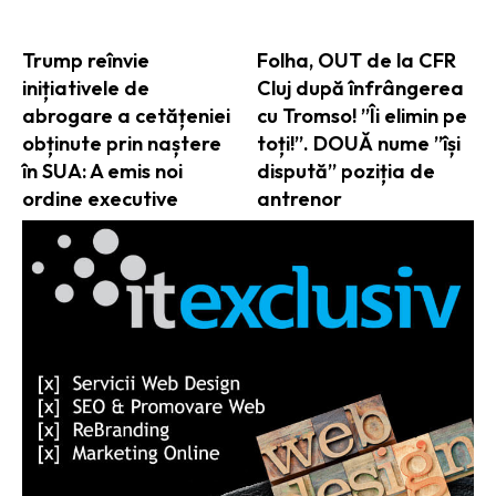
Trump reînvie
Folha, OUT de la CFR
inițiativele de
Cluj după înfrângerea
abrogare a cetățeniei
cu Tromso! ”Îi elimin pe
obținute prin naștere
toți!”. DOUĂ nume ”își
în SUA: A emis noi
dispută” poziția de
ordine executive
antrenor