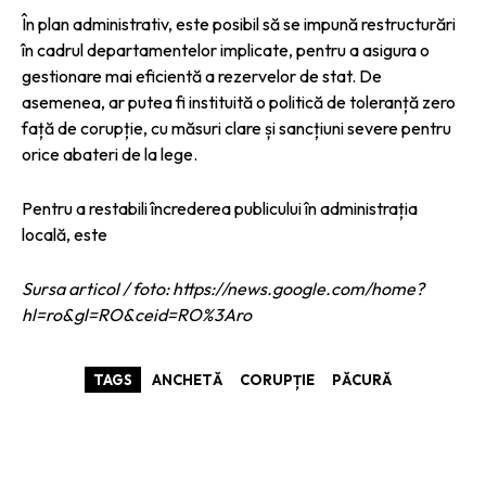
În plan administrativ, este posibil să se impună restructurări
în cadrul departamentelor implicate, pentru a asigura o
gestionare mai eficientă a rezervelor de stat. De
asemenea, ar putea fi instituită o politică de toleranță zero
față de corupție, cu măsuri clare și sancțiuni severe pentru
orice abateri de la lege.
Pentru a restabili încrederea publicului în administrația
locală, este
Sursa articol / foto: https://news.google.com/home?
hl=ro&gl=RO&ceid=RO%3Aro
TAGS
ANCHETĂ
CORUPȚIE
PĂCURĂ
ARTICOLE ASEMANATOARE