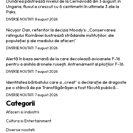
Dunărea păstrează nivelul de la Cernavodă din 3 august; în
Ungaria, fluxul a crescut cu 6 centimetri în ultimele 3 zile la
Paks.
DIVERSE NOUTATI
8 august 2026
Nicușor Dan, referitor la decizia Moody’s: „Conservarea
ratingului României ilustrează strădaniile instituțiilor, ale
populației și ale mediului de afaceri”
DIVERSE NOUTATI
7 august 2026
Alertă în baza aeriană de la care decolează avioanele F-16
pentru a anihila dronele rusești. Antrenament al piloților F-16.
DIVERSE NOUTATI
7 august 2026
Identitatea bărbatului care a „creat” o declarație de dragoste
pe o stâncă de pe Transfăgărășan a fost făcută publică…
DIVERSE NOUTATI
7 august 2026
Categorii
Afaceri si industrii
Cultura si Entertainment
Diverse noutati