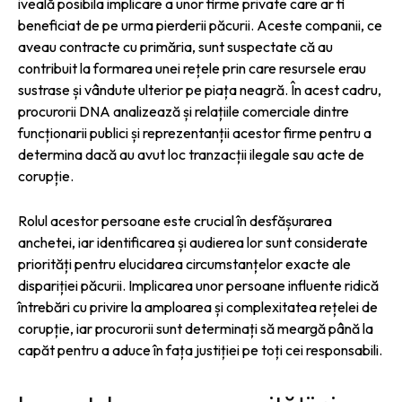
iveală posibila implicare a unor firme private care ar fi
beneficiat de pe urma pierderii păcurii. Aceste companii, ce
aveau contracte cu primăria, sunt suspectate că au
contribuit la formarea unei rețele prin care resursele erau
sustrase și vândute ulterior pe piața neagră. În acest cadru,
procurorii DNA analizează și relațiile comerciale dintre
funcționarii publici și reprezentanții acestor firme pentru a
determina dacă au avut loc tranzacții ilegale sau acte de
corupție.
Rolul acestor persoane este crucial în desfășurarea
anchetei, iar identificarea și audierea lor sunt considerate
priorități pentru elucidarea circumstanțelor exacte ale
dispariției păcurii. Implicarea unor persoane influente ridică
întrebări cu privire la amploarea și complexitatea rețelei de
corupție, iar procurorii sunt determinați să meargă până la
capăt pentru a aduce în fața justiției pe toți cei responsabili.