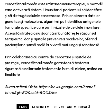
cercetătorul român este utilizarea imunoterapiei, o metodă
care activează sistemul imunitar al pacientului să identifice
și să distrugă celulele canceroase. Prin analizarea datelor
genetice și moleculare, algoritmii pot identifica antigenele
tumorale specifice care pot fi vizate de celulele imunitare.
Această strategia nu doar că îmbunătățește răspunsul
terapeutic, dar și ajută la prevenirea recidivelor, oferind
pacienților o șansă reală la o viață mai lungă și sănătoasă.
Prin colaborarea cu centre de cercetare și spitale de
prestigiu, cercetătorul român garantează testarea
riguroasă a noilor sale tratamente în studii clinice, având ca
finalitate
Sursa articol / foto: https://news.google.com/home?
hl=ro&gl=RO&ceid=RO%3Aro
TAGS
ALGORITMI
CERCETARE MEDICALĂ