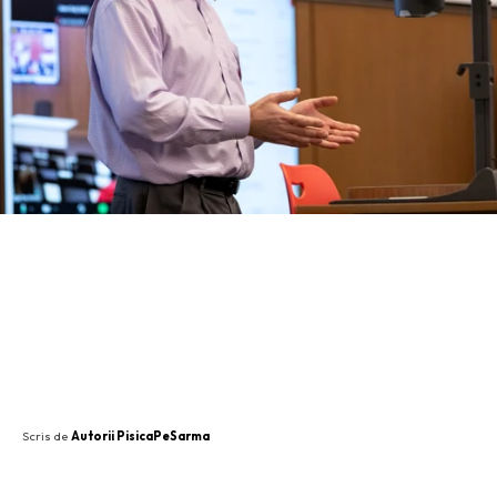
SHARE
Scris de
Autorii PisicaPeSarma