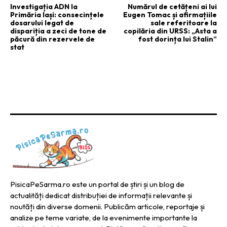
Investigația ADN la
Numărul de cetățeni ai lui
Primăria Iași: consecințele
Eugen Tomac și afirmațiile
dosarului legat de
sale referitoare la
dispariția a zeci de tone de
copilăria din URSS: „Asta a
păcură din rezervele de
fost dorința lui Stalin”
stat
PisicaPeSarma.ro este un portal de știri și un blog de
actualități dedicat distribuției de informații relevante și
noutăți din diverse domenii. Publicăm articole, reportaje și
analize pe teme variate, de la evenimente importante la