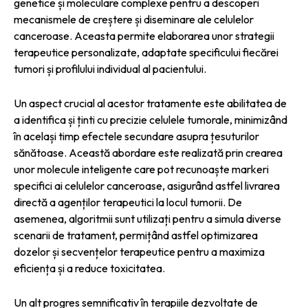
genetice și moleculare complexe pentru a descoperi
mecanismele de creștere și diseminare ale celulelor
canceroase. Aceasta permite elaborarea unor strategii
terapeutice personalizate, adaptate specificului fiecărei
tumori și profilului individual al pacientului.
Un aspect crucial al acestor tratamente este abilitatea de
a identifica și ținti cu precizie celulele tumorale, minimizând
în același timp efectele secundare asupra țesuturilor
sănătoase. Această abordare este realizată prin crearea
unor molecule inteligente care pot recunoaște markeri
specifici ai celulelor canceroase, asigurând astfel livrarea
directă a agenților terapeutici la locul tumorii. De
asemenea, algoritmii sunt utilizați pentru a simula diverse
scenarii de tratament, permițând astfel optimizarea
dozelor și secvențelor terapeutice pentru a maximiza
eficiența și a reduce toxicitatea.
Un alt progres semnificativ în terapiile dezvoltate de