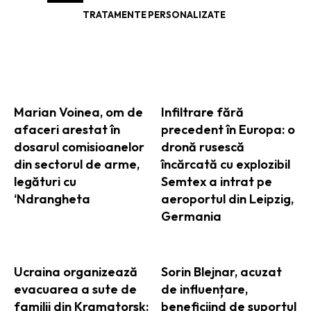
TRATAMENTE PERSONALIZATE
ARTICOLE ASEMANATOARE
Marian Voinea, om de
Infiltrare fără
afaceri arestat în
precedent în Europa: o
dosarul comisioanelor
dronă rusescă
din sectorul de arme,
încărcată cu explozibil
legături cu
Semtex a intrat pe
‘Ndrangheta
aeroportul din Leipzig,
Germania
Ucraina organizează
Sorin Blejnar, acuzat
evacuarea a sute de
de influențare,
familii din Kramatorsk:
beneficiind de suportul