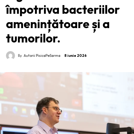
împotriva bacteriilor
amenințătoare și a
tumorilor.
By
Autorii PisicaPeSarma
8 iunie 2026