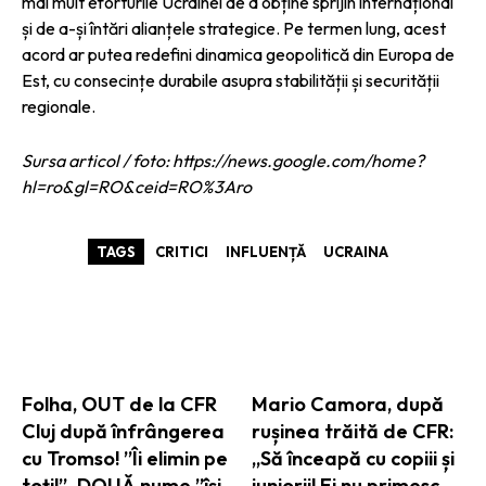
mai mult eforturile Ucrainei de a obține sprijin internațional
și de a-și întări alianțele strategice. Pe termen lung, acest
acord ar putea redefini dinamica geopolitică din Europa de
Est, cu consecințe durabile asupra stabilității și securității
regionale.
Sursa articol / foto: https://news.google.com/home?
hl=ro&gl=RO&ceid=RO%3Aro
TAGS
CRITICI
INFLUENȚĂ
UCRAINA
ARTICOLE ASEMANATOARE
Folha, OUT de la CFR
Mario Camora, după
Cluj după înfrângerea
rușinea trăită de CFR:
cu Tromso! ”Îi elimin pe
„Să înceapă cu copiii și
toți!”. DOUĂ nume ”își
juniorii! Ei nu primesc