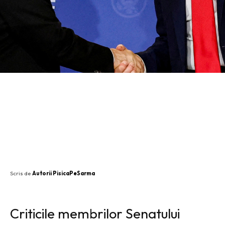
SHARE
Scris de
Autorii PisicaPeSarma
Criticile membrilor Senatului