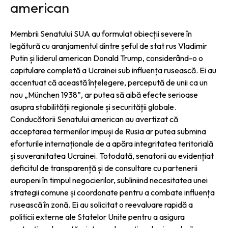
american
Membrii Senatului SUA au formulat obiecții severe în
legătură cu aranjamentul dintre șeful de stat rus Vladimir
Putin și liderul american Donald Trump, considerând-o o
capitulare completă a Ucrainei sub influența rusească. Ei au
accentuat că această înțelegere, percepută de unii ca un
nou „München 1938”, ar putea să aibă efecte serioase
asupra stabilității regionale și securității globale.
Conducătorii Senatului american au avertizat că
acceptarea termenilor impuși de Rusia ar putea submina
eforturile internaționale de a apăra integritatea teritorială
și suveranitatea Ucrainei. Totodată, senatorii au evidențiat
deficitul de transparență și de consultare cu partenerii
europeni în timpul negocierilor, subliniind necesitatea unei
strategii comune și coordonate pentru a combate influența
rusească în zonă. Ei au solicitat o reevaluare rapidă a
politicii externe ale Statelor Unite pentru a asigura