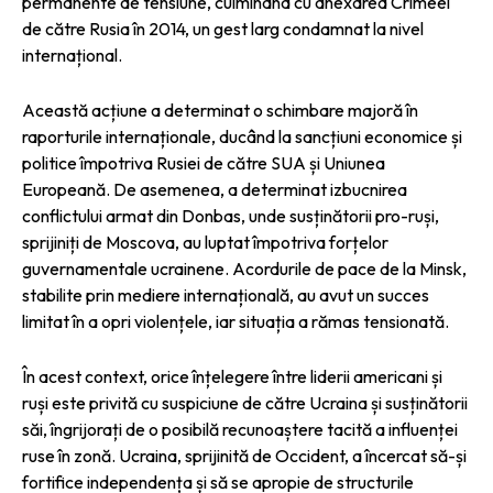
permanente de tensiune, culminând cu anexarea Crimeei
de către Rusia în 2014, un gest larg condamnat la nivel
internațional.
Această acțiune a determinat o schimbare majoră în
raporturile internaționale, ducând la sancțiuni economice și
politice împotriva Rusiei de către SUA și Uniunea
Europeană. De asemenea, a determinat izbucnirea
conflictului armat din Donbas, unde susținătorii pro-ruși,
sprijiniți de Moscova, au luptat împotriva forțelor
guvernamentale ucrainene. Acordurile de pace de la Minsk,
stabilite prin mediere internațională, au avut un succes
limitat în a opri violențele, iar situația a rămas tensionată.
În acest context, orice înțelegere între liderii americani și
ruși este privită cu suspiciune de către Ucraina și susținătorii
săi, îngrijorați de o posibilă recunoaștere tacită a influenței
ruse în zonă. Ucraina, sprijinită de Occident, a încercat să-și
fortifice independența și să se apropie de structurile