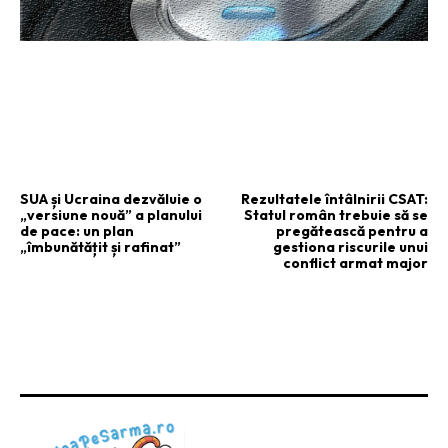
ARTICOLUL PRECEDENT
ARTICOLUL URMĂTOR
SUA și Ucraina dezvăluie o
Rezultatele întâlnirii CSAT:
„versiune nouă” a planului
Statul român trebuie să se
de pace: un plan
pregătească pentru a
„îmbunătățit și rafinat”
gestiona riscurile unui
conflict armat major