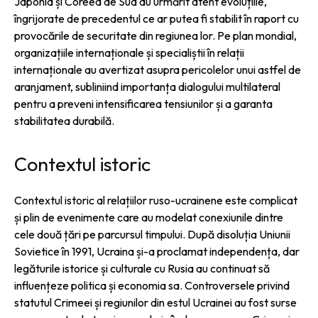
Japonia și Coreea de Sud au urmărit atent evoluțiile,
îngrijorate de precedentul ce ar putea fi stabilit în raport cu
provocările de securitate din regiunea lor. Pe plan mondial,
organizațiile internaționale și specialiștii în relații
internaționale au avertizat asupra pericolelor unui astfel de
aranjament, subliniind importanța dialogului multilateral
pentru a preveni intensificarea tensiunilor și a garanta
stabilitatea durabilă.
Contextul istoric
Contextul istoric al relațiilor ruso-ucrainene este complicat
și plin de evenimente care au modelat conexiunile dintre
cele două țări pe parcursul timpului. După disoluția Uniunii
Sovietice în 1991, Ucraina și-a proclamat independența, dar
legăturile istorice și culturale cu Rusia au continuat să
influențeze politica și economia sa. Controversele privind
statutul Crimeei și regiunilor din estul Ucrainei au fost surse