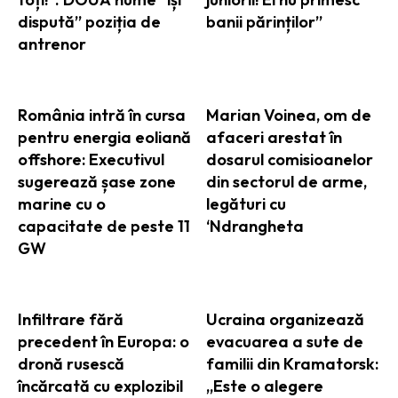
dispută” poziția de
banii părinților”
antrenor
România intră în cursa
Marian Voinea, om de
pentru energia eoliană
afaceri arestat în
offshore: Executivul
dosarul comisioanelor
sugerează șase zone
din sectorul de arme,
marine cu o
legături cu
capacitate de peste 11
‘Ndrangheta
GW
Infiltrare fără
Ucraina organizează
precedent în Europa: o
evacuarea a sute de
dronă rusescă
familii din Kramatorsk:
încărcată cu explozibil
„Este o alegere