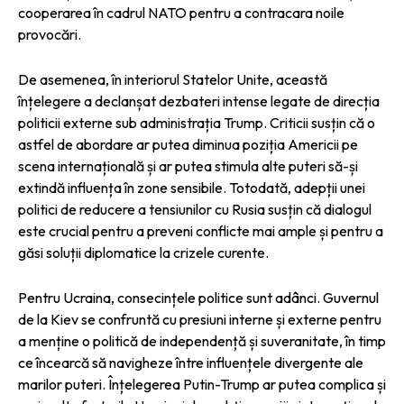
cooperarea în cadrul NATO pentru a contracara noile
provocări.
De asemenea, în interiorul Statelor Unite, această
înțelegere a declanșat dezbateri intense legate de direcția
politicii externe sub administrația Trump. Criticii susțin că o
astfel de abordare ar putea diminua poziția Americii pe
scena internațională și ar putea stimula alte puteri să-și
extindă influența în zone sensibile. Totodată, adepții unei
politici de reducere a tensiunilor cu Rusia susțin că dialogul
este crucial pentru a preveni conflicte mai ample și pentru a
găsi soluții diplomatice la crizele curente.
Pentru Ucraina, consecințele politice sunt adânci. Guvernul
de la Kiev se confruntă cu presiuni interne și externe pentru
a menține o politică de independență și suveranitate, în timp
ce încearcă să navigheze între influențele divergente ale
marilor puteri. Înțelegerea Putin-Trump ar putea complica și