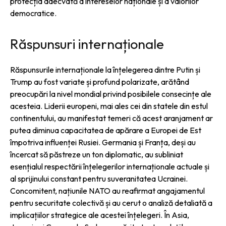
protecția adecvată a intereselor naționale și a valorilor
democratice.
Răspunsuri internaționale
Răspunsurile internaționale la înțelegerea dintre Putin și
Trump au fost variate și profund polarizate, arătând
preocupări la nivel mondial privind posibilele consecințe ale
acesteia. Liderii europeni, mai ales cei din statele din estul
continentului, au manifestat temeri că acest aranjament ar
putea diminua capacitatea de apărare a Europei de Est
împotriva influenței Rusiei. Germania și Franța, deși au
încercat să păstreze un ton diplomatic, au subliniat
esențialul respectării înțelegerilor internaționale actuale și
al sprijinului constant pentru suveranitatea Ucrainei.
Concomitent, națiunile NATO au reafirmat angajamentul
pentru securitate colectivă și au cerut o analiză detaliată a
implicațiilor strategice ale acestei înțelegeri. În Asia,