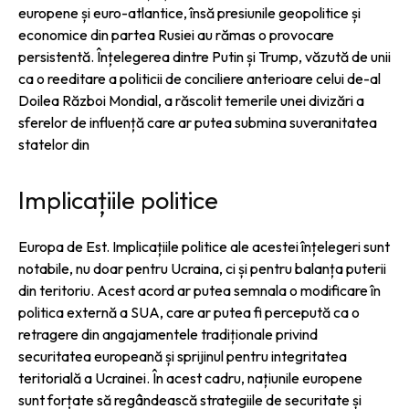
europene și euro-atlantice, însă presiunile geopolitice și
economice din partea Rusiei au rămas o provocare
persistentă. Înțelegerea dintre Putin și Trump, văzută de unii
ca o reeditare a politicii de conciliere anterioare celui de-al
Doilea Război Mondial, a răscolit temerile unei divizări a
sferelor de influență care ar putea submina suveranitatea
statelor din
Implicațiile politice
Europa de Est. Implicațiile politice ale acestei înțelegeri sunt
notabile, nu doar pentru Ucraina, ci și pentru balanța puterii
din teritoriu. Acest acord ar putea semnala o modificare în
politica externă a SUA, care ar putea fi percepută ca o
retragere din angajamentele tradiționale privind
securitatea europeană și sprijinul pentru integritatea
teritorială a Ucrainei. În acest cadru, națiunile europene
sunt forțate să regândească strategiile de securitate și